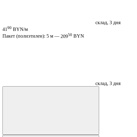
склад, 3 дня
90
41
BYN/м
50
Пакет (полиэтилен): 5 м —
209
BYN
склад, 3 дня