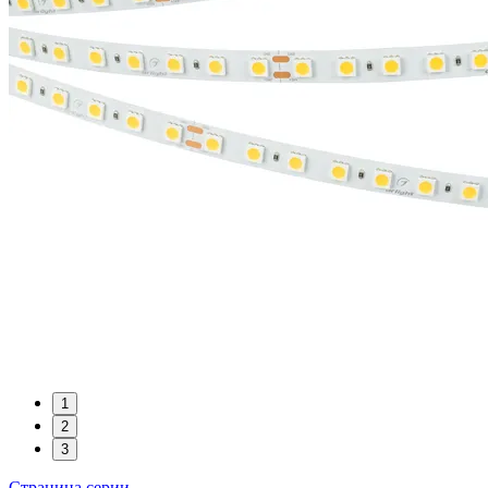
1
2
3
Страница серии